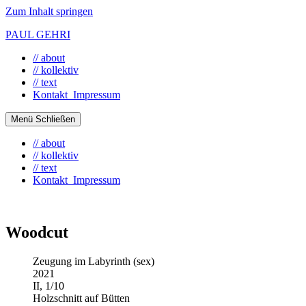
Zum Inhalt springen
PAUL GEHRI
// about
// kollektiv
// text
Kontakt_Impressum
Menü
Schließen
// about
// kollektiv
// text
Kontakt_Impressum
Woodcut
Zeugung im Labyrinth (sex)
2021
II, 1/10
Holzschnitt auf Bütten